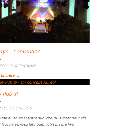
rys – Convention
FTOLIO OPÉRATIONS
 la suite →
y Pub ©
FTOLIO CONCEPTS
 Pub ©
: tournez votre publicité, puis votez pour elle.
 la journée, vous fabriquez votre propre film