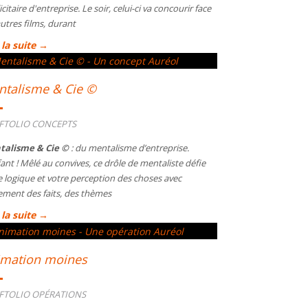
citaire d'entreprise. Le soir, celui-ci va concourir face
autres films, durant
 la suite →
talisme & Cie ©
FTOLIO CONCEPTS
talisme & Cie ©
: du mentalisme d’entreprise.
fant ! Mêlé au convives, ce drôle de mentaliste défie
e logique et votre perception des choses avec
ement des faits, des thèmes
 la suite →
imation moines
FTOLIO OPÉRATIONS