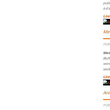
publi
à d'
Lire
Men
POR
Men
Bluf
votr
seul
Lire
An
POR