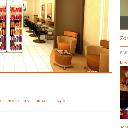
Zo
POR
Lire
O SCÉNOGRAPHIES
4433
0
Bat