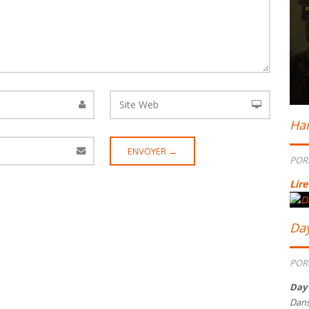
Har
POR
Lire
Da
POR
Day
Dans