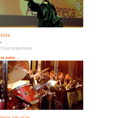
rette
FTOLIO OPÉRATIONS
 la suite →
terie 1er plan