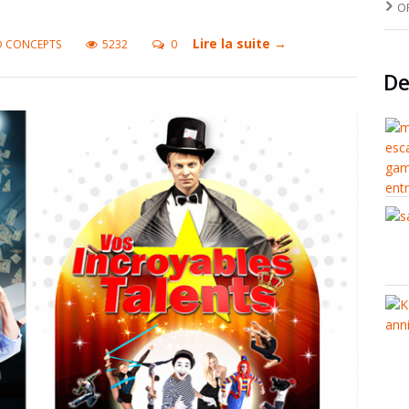
O
Lire la suite →
O CONCEPTS
5232
0
De