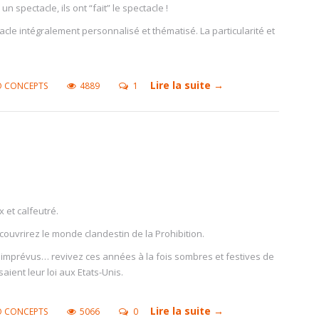
” un spectacle, ils ont “fait” le spectacle !
acle intégralement personnalisé et thématisé. La particularité et
Lire la suite →
O CONCEPTS
4889
1
 et calfeutré.
couvrirez le monde clandestin de la Prohibition.
is, imprévus… revivez ces années à la fois sombres et festives de
ient leur loi aux Etats-Unis.
Lire la suite →
O CONCEPTS
5066
0