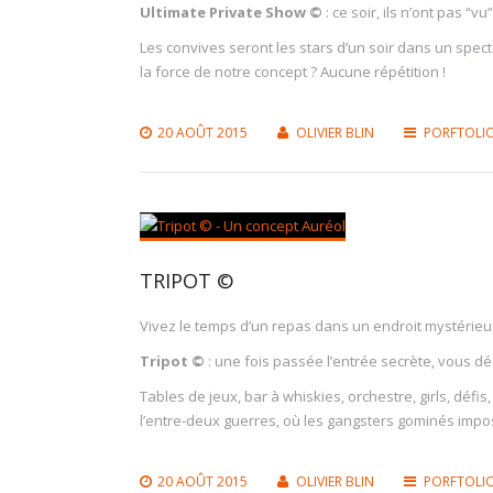
Ultimate Private Show ©
: ce soir, ils n’ont pas “vu
Les convives seront les stars d’un soir dans un spect
la force de notre concept ? Aucune répétition !
20 AOÛT 2015
OLIVIER BLIN
PORFTOLI
TRIPOT ©
Vivez le temps d’un repas dans un endroit mystérieux
Tripot ©
: une fois passée l’entrée secrète, vous dé
Tables de jeux, bar à whiskies, orchestre, girls, déf
l’entre-deux guerres, où les gangsters gominés imposa
20 AOÛT 2015
OLIVIER BLIN
PORFTOLI