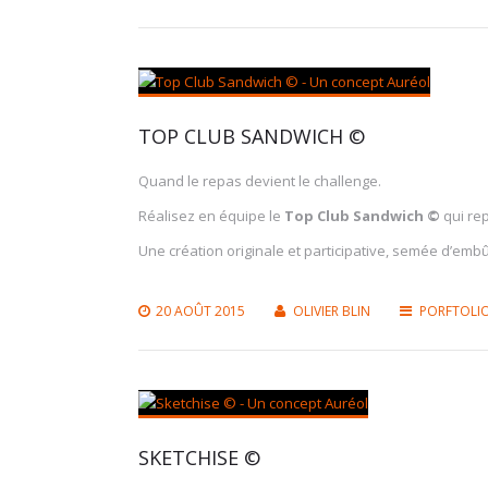
TOP CLUB SANDWICH ©
Quand le repas devient le challenge.
Réalisez en équipe le
Top
Club Sandwich ©
qui rep
Une création originale et participative, semée d’embû
20 AOÛT 2015
OLIVIER BLIN
PORFTOLI
SKETCHISE ©