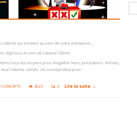
s talents qui existent au sein de votre entreprise…
ant déjà sous le nom de Cabaret Clients.
ettons tous les moyens pour magnifier leurs prestations. Artistes,
 leurs talents cachés. Un concept idéal pour
Lire la suite →
O CONCEPTS
4523
0