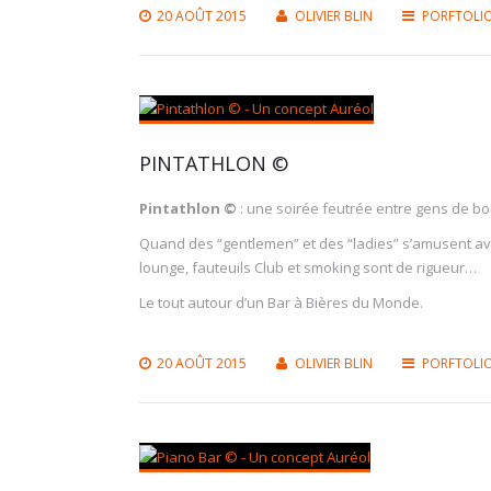
20 AOÛT 2015
OLIVIER BLIN
PORFTOLI
PINTATHLON ©
Pintathlon ©
: une soirée feutrée entre gens de b
Quand des “gentlemen” et des “ladies” s’amusent ave
lounge, fauteuils Club et smoking sont de rigueur…
Le tout autour d’un Bar à Bières du Monde.
20 AOÛT 2015
OLIVIER BLIN
PORFTOLI