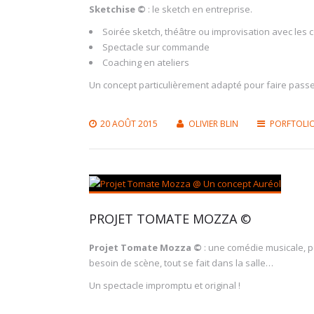
Sketchise ©
: le sketch en entreprise.
Soirée sketch, théâtre ou improvisation avec les 
Spectacle sur commande
Coaching en ateliers
Un concept particulièrement adapté pour faire pass
20 AOÛT 2015
OLIVIER BLIN
PORFTOLI
PROJET TOMATE MOZZA ©
Projet Tomate Mozza ©
: une comédie musicale, pe
besoin de scène, tout se fait dans la salle…
Un spectacle impromptu et original !