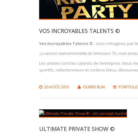
VOS INCROYABLES TALENTS ©
Vos Incroyables Talents ©
: vous n’imaginez pas le
La version évènementielle de l’émission TV, mais exist
Les artistes sont les salariés de l’entreprise. Nous m
sportifs, collectionneurs et cordons bleus, découvrez
20 AOÛT 2015
OLIVIER BLIN
PORFTOLI
ULTIMATE PRIVATE SHOW ©