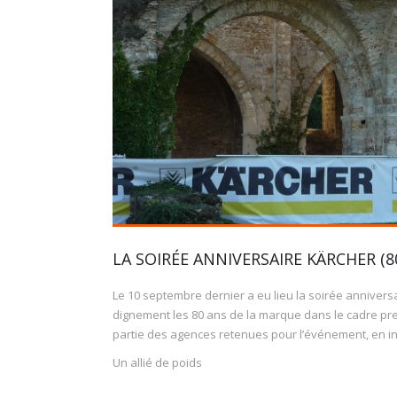
LA SOIRÉE ANNIVERSAIRE KÄRCHER (8
Le 10 septembre dernier a eu lieu la soirée anniversa
dignement les 80 ans de la marque dans le cadre pres
partie des agences retenues pour l’événement, en in
Un allié de poids