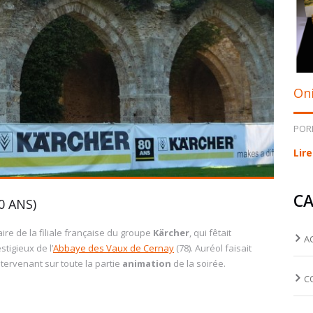
Oni
POR
Lire
CA
0 ANS)
ire de la filiale française du groupe
Kärcher
, qui fêtait
A
tigieux de l’
Abbaye des Vaux de Cernay
(78). Auréol faisait
tervenant sur toute la partie
animation
de la soirée.
C